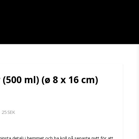
 (500 ml) (ø 8 x 16 cm)
25 SEK
tan
sta detalj i hemmet och ha koll på senaste nytt för att