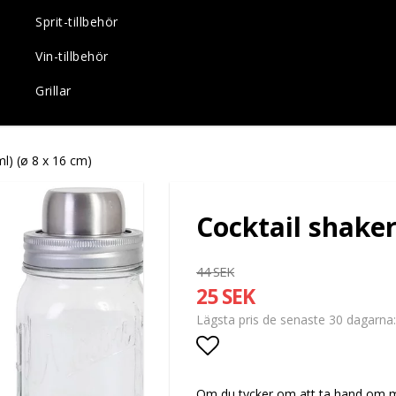
Sprit-tillbehör
Vin-tillbehör
Grillar
ml) (ø 8 x 16 cm)
Cocktail shaker
44 SEK
25 SEK
Lägsta pris de senaste 30 dagarna
Lägg till i favoritlis
Om du tycker om att ta hand om min