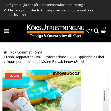
Frågor? Mejla oss på kundservice@köksutrustning.nu
Alla våra produkter till Outlet-priser med högsta kvalité och
snabb leverans!
0
Kök Gourmet
Små
Hushållsapparater
Vakuumförpackare
2-i-1 Uppladdningsbar
vakuumpump och uppblåsare Blovak InnovaGoods
REA 63%