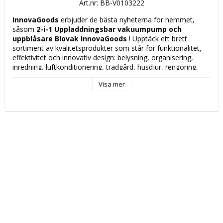
Art.nr: BB-V0103222
InnovaGoods
 erbjuder de bästa nyheterna för hemmet, 
såsom 
2-i-1 Uppladdningsbar vakuumpump och 
uppblåsare Blovak InnovaGoods 
! Upptäck ett brett 
sortiment av kvalitetsprodukter som står för funktionalitet, 
effektivitet och innovativ design: belysning, organisering, 
inredning, luftkonditionering, trädgård, husdjur, rengöring, 
etc.
Visa mer
En bärbar och uppladdningsbar vakuumpump och uppblåsare 
2-i-1 med en kompakt och lätt multifunktionsdesign som 
knappt tar någon plats, vilket gör den lätt att bära med sig 
och använda var som helst. Den kan användas för 
vakuumförpackningar, eftersom den extraherar luft från 
ventilpåsar för kläder, mat etc.  Den kan användas för att 
blåsa upp eller extrahera luft ur sport- eller vattenföremål 
(som bollar, poolartiklar etc.), eftersom den även fungerar 
som en uppblåsare. Den drivs i cykler på 10 minuter och 
stängs av automatiskt. Uppblåsnings- och vakuumtillbehör 
medföljer: 2 metallnålar, 1 plastmunstycke för 
kompressionsfunktion och 2 vakuum-munstycken för 
anpassning till vakuumpåsar (kompatibel med alla ventilerade 
vakuumpåsar).