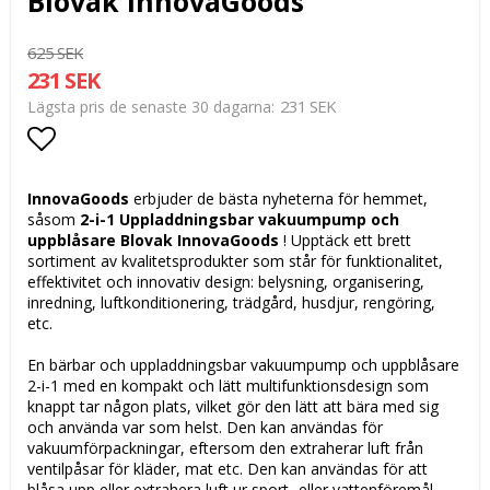
Blovak InnovaGoods
625 SEK
231 SEK
231 SEK
Lägsta pris de senaste 30 dagarna
Lägg till i favoritlistan
InnovaGoods
erbjuder de bästa nyheterna för hemmet,
såsom
2-i-1 Uppladdningsbar vakuumpump och
uppblåsare Blovak InnovaGoods
! Upptäck ett brett
sortiment av kvalitetsprodukter som står för funktionalitet,
effektivitet och innovativ design: belysning, organisering,
inredning, luftkonditionering, trädgård, husdjur, rengöring,
etc.
En bärbar och uppladdningsbar vakuumpump och uppblåsare
2-i-1 med en kompakt och lätt multifunktionsdesign som
knappt tar någon plats, vilket gör den lätt att bära med sig
och använda var som helst. Den kan användas för
vakuumförpackningar, eftersom den extraherar luft från
ventilpåsar för kläder, mat etc. Den kan användas för att
blåsa upp eller extrahera luft ur sport- eller vattenföremål