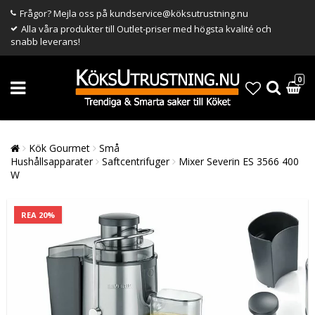
Frågor? Mejla oss på kundservice@köksutrustning.nu
Alla våra produkter till Outlet-priser med högsta kvalité och
snabb leverans!
0
Kök Gourmet
Små
Hushållsapparater
Saftcentrifuger
Mixer Severin ES 3566 400
W
REA 20%