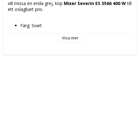
vill missa en enda grej, köp 
Mixer Severin ES 3566 400 W
 till 
ett oslagbart pris.
Färg: Svart
Material: Rostfritt stål
Kapacitet: 500 ml
Visa mer
Ström: 400 W
Plug-in produkt: Ja
Typ av kontakt: Plugg EU
Vikt: 2,5 kg
Spänning: 230 V