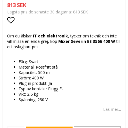
813 SEK
813 SEK
Lägsta pris de senaste 30 dagarna
Lägg till i favoritlistan
Om du älskar
IT och elektronik
, tycker om teknik och inte
vill missa en enda grej, köp
Mixer Severin ES 3566 400 W
till
ett oslagbart pris.
Färg: Svart
Material: Rostfritt stål
Kapacitet: 500 ml
Ström: 400 W
Plug-in produkt: Ja
Typ av kontakt: Plugg EU
Vikt: 2,5 kg
Spänning: 230 V
Läs mer...