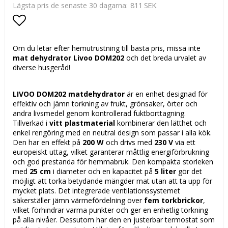
811 SEK
Lägsta pris de senaste 30 dagarna
Lägg till i favoritlistan
Om du letar efter hemutrustning till basta pris, missa inte
mat dehydrator Livoo DOM202
och det breda urvalet av
diverse husgeråd!
LIVOO DOM202 matdehydrator
är en enhet designad för
effektiv och jämn torkning av frukt, grönsaker, örter och
andra livsmedel genom kontrollerad fuktborttagning.
Tillverkad i
vitt plastmaterial
kombinerar den lätthet och
enkel rengöring med en neutral design som passar i alla kök.
Den har en effekt på
200 W
och drivs med
230 V
via ett
europeiskt uttag, vilket garanterar måttlig energiförbrukning
och god prestanda för hemmabruk. Den kompakta storleken
med
25 cm
i diameter och en kapacitet på
5 liter
gör det
möjligt att torka betydande mängder mat utan att ta upp för
mycket plats. Det integrerade ventilationssystemet
säkerställer jämn värmefördelning över
fem torkbrickor
,
vilket förhindrar varma punkter och ger en enhetlig torkning
på alla nivåer. Dessutom har den en justerbar termostat som