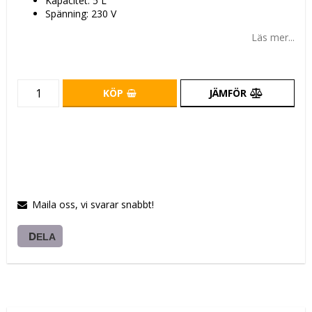
Kapacitet: 5 L
Spänning: 230 V
Läs mer...
KÖP
JÄMFÖR
Maila oss, vi svarar snabbt!
DELA