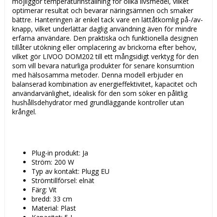
möjliggör temperaturinställning för olika livsmedel, vilket
optimerar resultat och bevarar näringsämnen och smaker
bättre. Hanteringen är enkel tack vare en lättåtkomlig på-/av-
knapp, vilket underlättar daglig användning även för mindre
erfarna användare. Den praktiska och funktionella designen
tillåter utökning eller omplacering av brickorna efter behov,
vilket gör LIVOO DOM202 till ett mångsidigt verktyg för den
som vill bevara naturliga produkter för senare konsumtion
med hälsosamma metoder. Denna modell erbjuder en
balanserad kombination av energieffektivitet, kapacitet och
användarvänlighet, idealisk för den som söker en pålitlig
hushållsdehydrator med grundläggande kontroller utan
krångel.
Plug-in produkt: Ja
Ström: 200 W
Typ av kontakt: Plugg EU
Strömtillförsel: elnät
Färg: Vit
bredd: 33 cm
Material: Plast