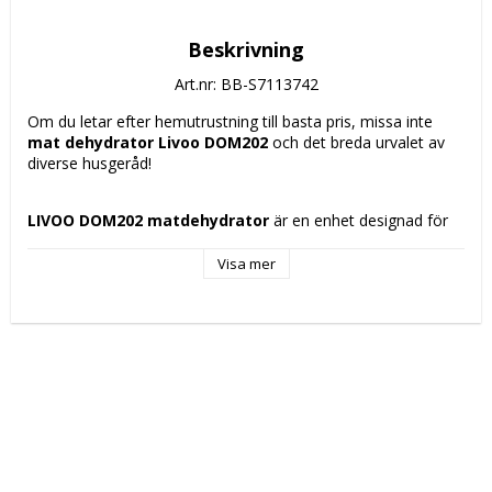
Beskrivning
Art.nr: BB-S7113742
Om du letar efter hemutrustning till basta pris, missa inte 
mat dehydrator Livoo DOM202
 och det breda urvalet av 
diverse husgeråd!
LIVOO DOM202 matdehydrator
 är en enhet designad för 
effektiv och jämn torkning av frukt, grönsaker, örter och 
andra livsmedel genom kontrollerad fuktborttagning. 
Visa mer
Tillverkad i 
vitt plastmaterial
 kombinerar den lätthet och 
enkel rengöring med en neutral design som passar i alla kök. 
Den har en effekt på 
200 W
 och drivs med 
230 V
 via ett 
europeiskt uttag, vilket garanterar måttlig energiförbrukning 
och god prestanda för hemmabruk. Den kompakta storleken 
med 
25 cm
 i diameter och en kapacitet på 
5 liter
 gör det 
möjligt att torka betydande mängder mat utan att ta upp för 
mycket plats. Det integrerade ventilationssystemet 
säkerställer jämn värmefördelning över 
fem torkbrickor
, 
vilket förhindrar varma punkter och ger en enhetlig torkning 
på alla nivåer. Dessutom har den en justerbar termostat som 