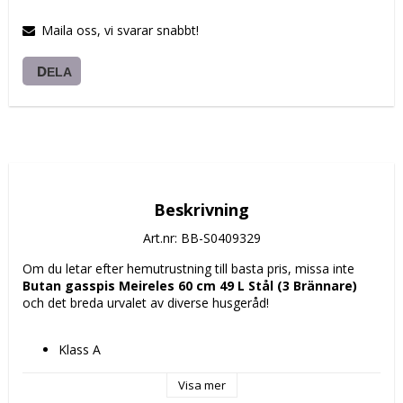
Maila oss, vi svarar snabbt!
DELA
Beskrivning
Art.nr: BB-S0409329
Om du letar efter hemutrustning till basta pris, missa inte 
Butan gasspis Meireles 60 cm 49 L Stål (3 Brännare)
och det breda urvalet av diverse husgeråd!
Klass A
Mått ca: 
60 cm
Visa mer
60 x 60 cm