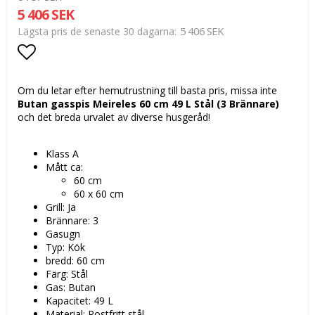
5 406 SEK
5 406 SEK
Lägsta pris de senaste 30 dagarna
Lägg till i favoritlistan
Om du letar efter hemutrustning till basta pris, missa inte
Butan gasspis Meireles 60 cm 49 L Stål (3 Brännare)
och det breda urvalet av diverse husgeråd!
Klass A
Mått ca:
60 cm
60 x 60 cm
Grill: Ja
Brännare: 3
Gasugn
Typ: Kök
bredd: 60 cm
Färg: Stål
Gas: Butan
Kapacitet: 49 L
Material: Rostfritt stål