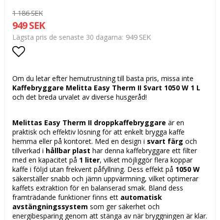
1 186 SEK
949 SEK
949 SEK
Lägsta pris de senaste 30 dagarna
Lägg till i favoritlistan
Om du letar efter hemutrustning till basta pris, missa inte
Kaffebryggare Melitta Easy Therm II Svart 1050 W 1 L
och det breda urvalet av diverse husgeråd!
Melittas
Easy Therm II droppkaffebryggare
är en
praktisk och effektiv lösning för att enkelt brygga kaffe
hemma eller på kontoret. Med en design i
svart färg
och
tillverkad i
hållbar plast
har denna kaffebryggare ett filter
med en kapacitet på
1 liter
, vilket möjliggör flera koppar
kaffe i följd utan frekvent påfyllning. Dess effekt på
1050 W
säkerställer snabb och jämn uppvärmning, vilket optimerar
kaffets extraktion för en balanserad smak. Bland dess
framträdande funktioner finns ett
automatisk
avstängningssystem
som ger säkerhet och
energibesparing genom att stänga av när bryggningen är klar.