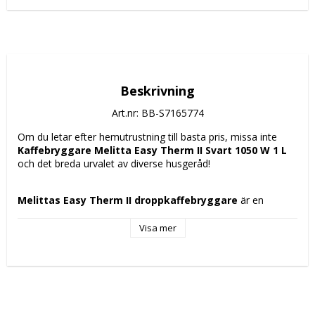
Beskrivning
Art.nr: BB-S7165774
Om du letar efter hemutrustning till basta pris, missa inte 
Kaffebryggare Melitta Easy Therm II Svart 1050 W 1 L
och det breda urvalet av diverse husgeråd!
Melittas
Easy Therm II droppkaffebryggare
 är en 
praktisk och effektiv lösning för att enkelt brygga kaffe 
hemma eller på kontoret. Med en design i 
svart färg
 och 
Visa mer
tillverkad i 
hållbar plast
 har denna kaffebryggare ett filter 
med en kapacitet på 
1 liter
, vilket möjliggör flera koppar 
kaffe i följd utan frekvent påfyllning. Dess effekt på 
1050 W
säkerställer snabb och jämn uppvärmning, vilket optimerar 
kaffets extraktion för en balanserad smak. Bland dess 
framträdande funktioner finns ett 
automatisk 