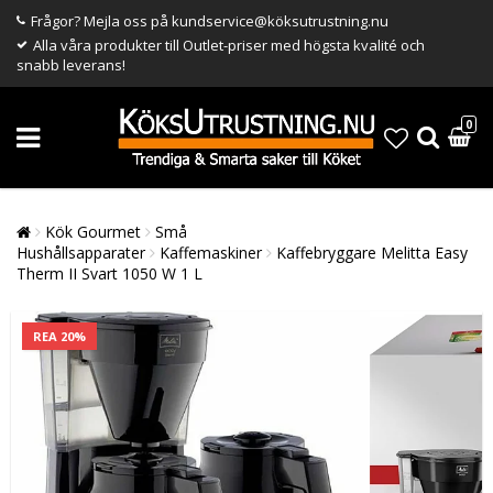
Frågor? Mejla oss på kundservice@köksutrustning.nu
Alla våra produkter till Outlet-priser med högsta kvalité och
snabb leverans!
0
Kök Gourmet
Små
Hushållsapparater
Kaffemaskiner
Kaffebryggare Melitta Easy
Therm II Svart 1050 W 1 L
REA 20%