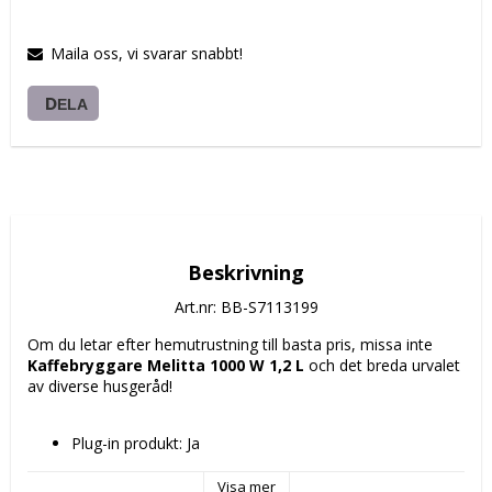
Maila oss, vi svarar snabbt!
DELA
Beskrivning
Art.nr: BB-S7113199
Om du letar efter hemutrustning till basta pris, missa inte 
Kaffebryggare Melitta 1000 W 1,2 L
 och det breda urvalet 
av diverse husgeråd!
Plug-in produkt: Ja
Typ av kontakt: Plugg EU
Typ: Kaffebryggare
Visa mer