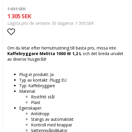
1 631 SEK
1 305 SEK
1 305 SEK
Lägsta pris de senaste 30 dagarna
Lägg till i favoritlistan
Om du letar efter hemutrustning till basta pris, missa inte
Kaffebryggare Melitta 1000 W 1,2 L
och det breda urvalet
av diverse husgeråd!
Plug-in produkt: Ja
Typ av kontakt: Plugg EU
Typ: Kaffebryggare
Material:
Rostfritt stål
Plast
Egenskaper:
Antidropp
Stängs av automatiskt
Kontroll med knappar
Vattennivåindikator