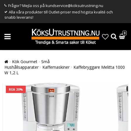
Frågor? Mejla oss på kundservice@köksutrustning.nu
Alla våra produkter till Outlet-priser med högsta kvalité och
snabb leverans!
0
Kök Gourmet
Små
Hushållsapparater
Kaffemaskiner
Kaffebryggare Melitta 1000
W 1,2 L
REA 20%