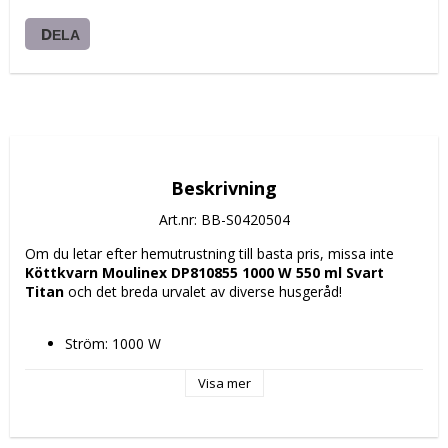
DELA
Beskrivning
Art.nr: BB-S0420504
Om du letar efter hemutrustning till basta pris, missa inte 
Köttkvarn Moulinex DP810855 1000 W 550 ml Svart 
Titan
 och det breda urvalet av diverse husgeråd!
Ström: 1000 W
Blad: 
2
Visa mer
Ja
Funktioner: 5
Teknologi: Powelix Life