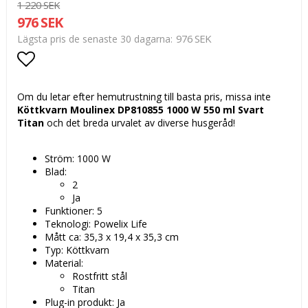
1 220 SEK
976 SEK
976 SEK
Lägsta pris de senaste 30 dagarna
Lägg till i favoritlistan
Om du letar efter hemutrustning till basta pris, missa inte
Köttkvarn Moulinex DP810855 1000 W 550 ml Svart
Titan
och det breda urvalet av diverse husgeråd!
Ström: 1000 W
Blad:
2
Ja
Funktioner: 5
Teknologi: Powelix Life
Mått ca: 35,3 x 19,4 x 35,3 cm
Typ: Köttkvarn
Material:
Rostfritt stål
Titan
Plug-in produkt: Ja