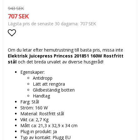
943 SEK
707 SEK
707 SEK
Lägsta pris de senaste 30 dagarna
Lägg till i favoritlistan
Om du letar efter hemutrustning till basta pris, missa inte
Elektrisk Juicepress Princess 201851 160W Rostfritt
stål
och det breda urvalet av diverse husgeråd!
Egenskaper:
Antidropp
Lätt att rengöra
Glidbeständig botten
Handtag
Färg: Stål
Ström: 160 W
Material: Rostfritt stål
Vikt ca: 2,7 Kg
Mått ca: 21,3 x 32,9 x 34 cm
Plug-in produkt: Ja
Typ av kontakt: Plugg EU