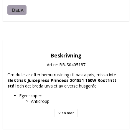
DELA
Beskrivning
Art.nr: BB-S0405187
Om du letar efter hemutrustning till basta pris, missa inte 
Elektrisk Juicepress Princess 201851 160W Rostfritt 
stål
 och det breda urvalet av diverse husgeråd!
Egenskaper: 
Antidropp
Lätt att rengöra
Glidbeständig botten
Visa mer
Handtag
Färg: Stål
Ström: 160 W