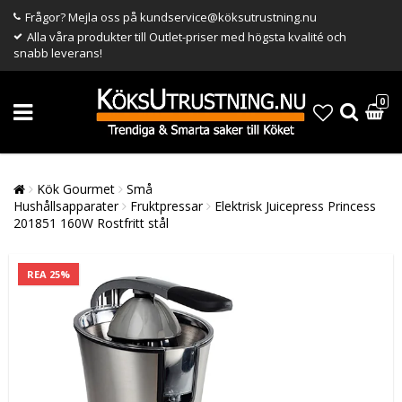
Frågor? Mejla oss på kundservice@köksutrustning.nu
Alla våra produkter till Outlet-priser med högsta kvalité och
snabb leverans!
0
Kök Gourmet
Små
Hushållsapparater
Fruktpressar
Elektrisk Juicepress Princess
201851 160W Rostfritt stål
REA 25%