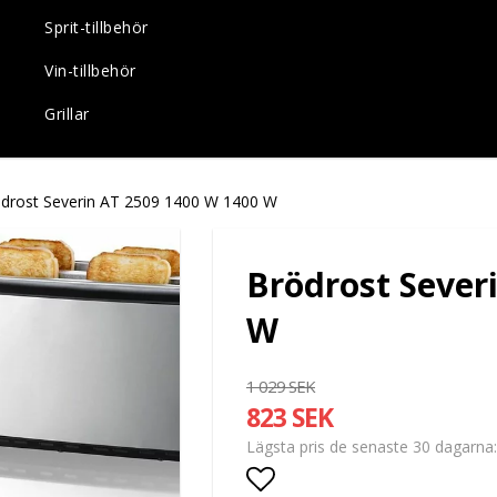
Sprit-tillbehör
Vin-tillbehör
Grillar
drost Severin AT 2509 1400 W 1400 W
Brödrost Sever
W
1 029 SEK
823 SEK
Lägsta pris de senaste 30 dagarna