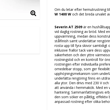
Lägg till i favoritlis
Om du letar efter hemutrustning til
W 1400 W
och det breda urvalet a
Severin AT 2509
är en hushållsap
vid daglig rostning av bröd. Med e
uppvärmning, medan dess konstruk
stålfinish samt underlättar rengör
rosta upp till fyra skivor samtidigt 
inklusive frallor tack vare dess up
säkerheten och den yttre värmeisole
rostningstid och en kontroll för ö
rostningen efter individuella prefe
omedelbar stopp, som ger flexibilit
upphöjningsmekanism som underlätt
underlätta rengöring finns en utdra
alla ytor. Den drivs med 230 V och 
att använda i hemmakök. Med en vik
hantering. Sammanfattningsvis erbj
den som söker en pålitlig, effekti
anpassad rostning efter olika beho