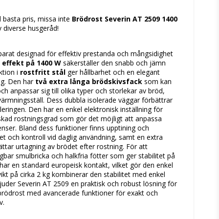
tan
l basta pris, missa inte
Brödrost Severin AT 2509 1400
v diverse husgeråd!
parat designad för effektiv prestanda och mångsidighet
n
effekt på 1400 W
säkerställer den snabb och jämn
tion i
rostfritt stål
ger hållbarhet och en elegant
ing. Den har
två extra långa brödskivsfack
som kan
och anpassar sig till olika typer och storlekar av bröd,
pvärmningsställ. Dess dubbla isolerade väggar förbättrar
ringen. Den har en enkel elektronisk inställning för
nskad rostningsgrad som gör det möjligt att anpassa
renser. Bland dess funktioner finns upptining och
et och kontroll vid daglig användning, samt en extra
ar urtagning av brödet efter rostning. För att
gbar smulbricka och halkfria fötter som ger stabilitet på
har en standard europeisk kontakt, vilket gör den enkel
t på cirka 2 kg kombinerar den stabilitet med enkel
uder Severin AT 2509 en praktisk och robust lösning för
v brödrost med avancerade funktioner för exakt och
v.