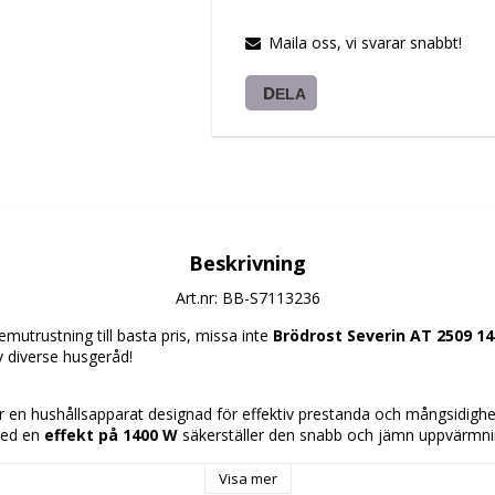
Maila oss, vi svarar snabbt!
DELA
Beskrivning
Art.nr: BB-S7113236
mutrustning till basta pris, missa inte 
Brödrost Severin AT 2509 1
v diverse husgeråd!
r en hushållsapparat designad för effektiv prestanda och mångsidighet 
Med en 
effekt på 1400 W
 säkerställer den snabb och jämn uppvärmni
ritt stål
brödskivsfack
 som kan rosta upp till fyra skivor samtidigt och anpassar 
Visa mer