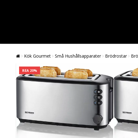
Kök Gourmet
Små Hushållsapparater
Brödrostar
Brö
REA 20%