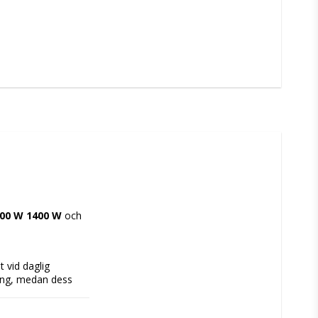
400 W 1400 W
 och 
vid daglig 
ng, medan dess 
 ger hållbarhet och en elegant stålfinish samt underlättar rengöring. Den har 
sig till olika typer 