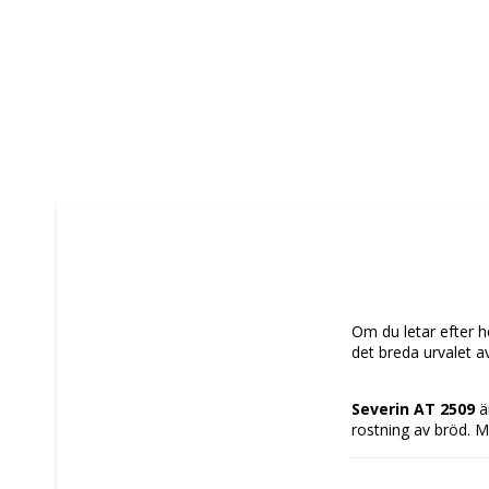
Om du letar efter he
det breda urvalet a
Severin AT 2509
 ä
rostning av bröd. 
konstruktion i 
rostf
två extra långa 