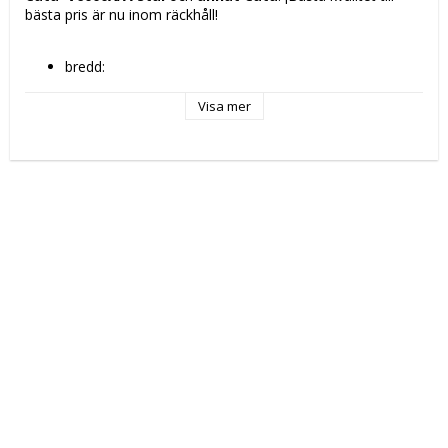
bästa pris är nu inom räckhåll!
bredd: 
60 cm
59,6 cm
Visa mer
Energiklass: 
B
C
Ljudnivå Lc IEC: 
47 dB
64 dB
52 dB
Installationstyp: Snabb och enkel
Färg: Stål
Plug-in produkt: Ja
Typ av kontakt: Plugg EU
Utsugningskapacitet: 
480 m3/h
490 m3/h
Material: Metall
Typ: 
Konventionell fläkt
Vägg