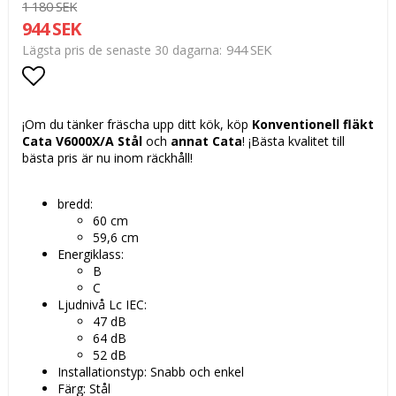
1 180 SEK
944 SEK
944 SEK
Lägsta pris de senaste 30 dagarna
Lägg till i favoritlistan
¡Om du tänker fräscha upp ditt kök, köp
Konventionell fläkt
Cata V6000X/A Stål
och
annat Cata
! ¡Bästa kvalitet till
bästa pris är nu inom räckhåll!
bredd:
60 cm
59,6 cm
Energiklass:
B
C
Ljudnivå Lc IEC:
47 dB
64 dB
52 dB
Installationstyp: Snabb och enkel
Färg: Stål