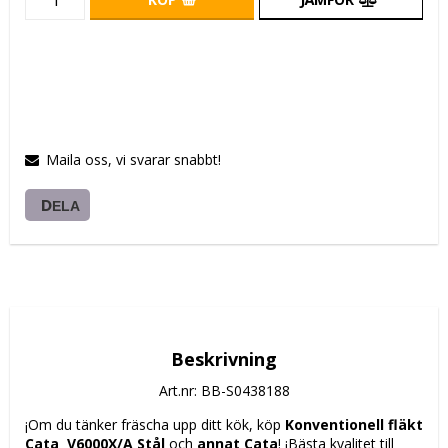
Maila oss, vi svarar snabbt!
DELA
Beskrivning
Art.nr: BB-S0438188
¡Om du tänker fräscha upp ditt kök, köp 
Konventionell fläkt 
Cata  V6000X/A Stål
 och 
annat Cata
! ¡Bästa kvalitet till 