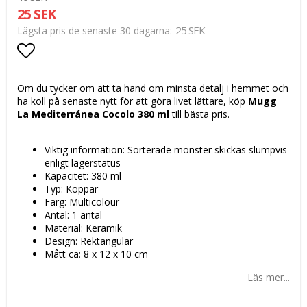
25 SEK
25 SEK
Lägsta pris de senaste 30 dagarna
Lägg till i favoritlistan
Om du tycker om att ta hand om minsta detalj i hemmet och
ha koll på senaste nytt för att göra livet lättare, köp
Mugg
La Mediterránea Cocolo 380 ml
till bästa pris.
Viktig information: Sorterade mönster skickas slumpvis
enligt lagerstatus
Kapacitet: 380 ml
Typ: Koppar
Färg: Multicolour
Antal: 1 antal
Material: Keramik
Design: Rektangulär
Mått ca: 8 x 12 x 10 cm
Läs mer...