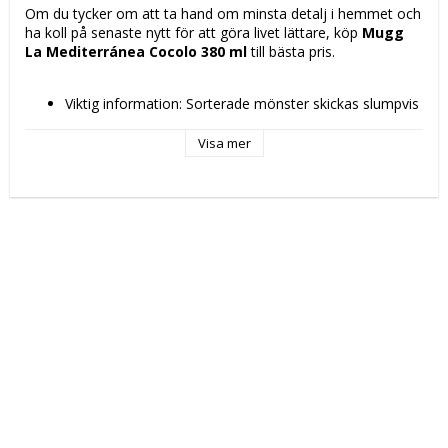
Om du tycker om att ta hand om minsta detalj i hemmet och 
ha koll på senaste nytt för att göra livet lättare, köp 
Mugg 
La Mediterránea Cocolo 380 ml
 till bästa pris.
Viktig information: Sorterade mönster skickas slumpvis 
enligt lagerstatus
Kapacitet: 380 ml
Visa mer
Typ: Koppar
Färg: Multicolour
Antal: 1 antal
Material: Keramik
Design: Rektangulär
Mått ca: 8 x 12 x 10 cm