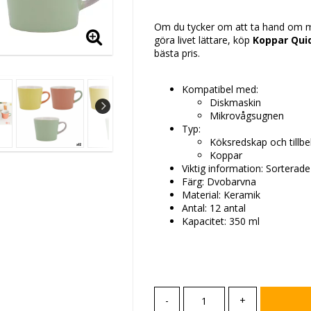
Lägg till i favoritlis
Om du tycker om att ta hand om min
göra livet lättare, köp
Koppar Quid
bästa pris.
Kompatibel med:
Diskmaskin
Mikrovågsugnen
Typ:
Köksredskap och tillb
Koppar
Viktig information: Sorterad
Färg: Dvobarvna
Material: Keramik
Antal: 12 antal
Kapacitet: 350 ml
-
+