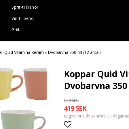
Sprit-tillbehör
Vin-tillbehör
Grillar
r Quid Vitamina Keramik Dvobarvna 350 ml (12 antal)
Koppar Quid V
Dvobarvna 350 
559 SEK
419 SEK
Lägsta pris de senaste 30 dagarna