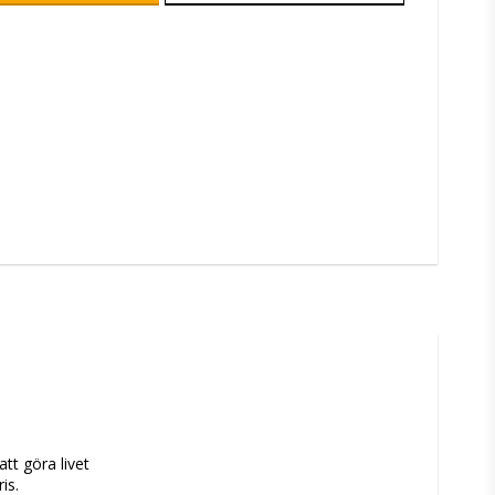
t göra livet 
ris.