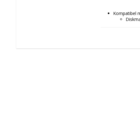
Kompatibel m
Diskma
Mikrov
Typ: 
Köksre
Koppa
Viktig inform
Färg: Dvobar
Material: Ke
Antal: 12 anta
Kapacitet: 35