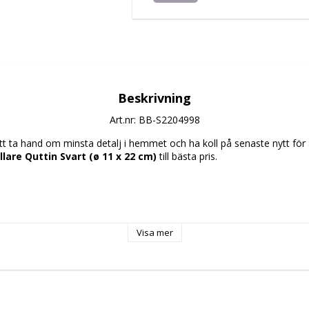
Beskrivning
Art.nr: BB-S2204998
 ta hand om minsta detalj i hemmet och ha koll på senaste nytt för at
llare Quttin Svart (ø 11 x 22 cm)
 till bästa pris.
all
Visa mer