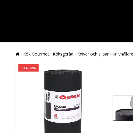
Kök Gourmet
Köksgeråd
Knivar och slipar
Knivhållar
REA 30%