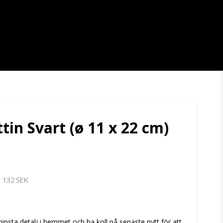
tin Svart (ø 11 x 22 cm)
132 SEK
tan
sta detalj i hemmet och ha koll på senaste nytt för att