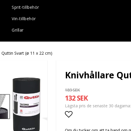
Sprit-tillbehör
Vin-tillbehör
Grillar
e Quttin Svart (ø 11 x 22 cm)
Knivhållare Qut
189 SEK
132 SEK
Lägsta pris de senaste 30 dagarna
Lägg till i favoritlis
Om du tycker om att ta hand om min