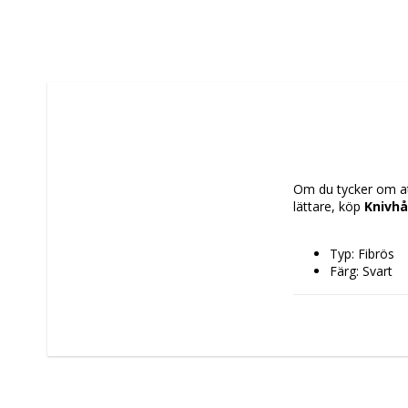
Om du tycker om att
lättare, köp 
Knivhå
Typ: Fibrös
Färg: Svart
Material: Met