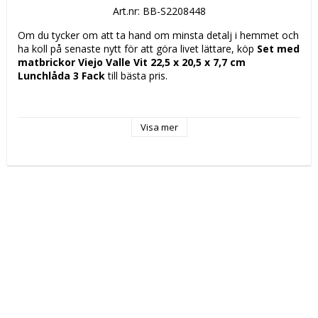
Art.nr: BB-S2208448
Om du tycker om att ta hand om minsta detalj i hemmet och 
ha koll på senaste nytt för att göra livet lättare, köp 
Set med 
matbrickor Viejo Valle Vit 22,5 x 20,5 x 7,7 cm 
Lunchlåda 3 Fack
 till bästa pris.
Typ: 
Lunchlåda
Visa mer
Set
Mått ca: 22,5 x 20,5 x 7,7 cm
Fack: 3 Fack
Färg: Vit