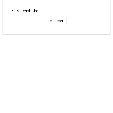
Material: Glas
Typ: Salladsskål
Färg: Blå
Visa mer
Kapacitet: 910 ml