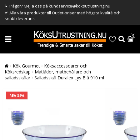
Frågor? Mejla oss på kundservice@köksutrustning.nu
Alla våra produkter till Outlet-priser med högsta kvalité och
snabb leverans!
0
Kök Gourmet
Köksaccessoarer och
Köksredskap
Matlådor, matbehållare och
salladsskålar
Salladsskål Duralex Lys Blå 910 ml
REA 34%