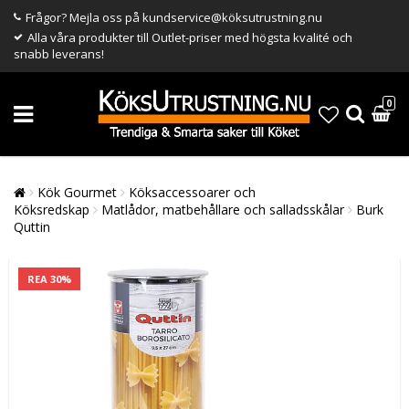
Frågor? Mejla oss på kundservice@köksutrustning.nu
Alla våra produkter till Outlet-priser med högsta kvalité och
snabb leverans!
0
Kök Gourmet
Köksaccessoarer och
Köksredskap
Matlådor, matbehållare och salladsskålar
Burk
Quttin
REA 30%