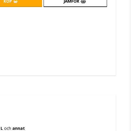
KÖP
JÄMFÖR
 L
 och 
annat 