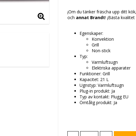
Lägg till i favoritlis
¡Om du tänker fräscha upp ditt kö
och
annat Brandt
! ¡Bästa kvalitet
Egenskaper:
Konvektion
Grill
Non-stick
Typ:
Varmluftsugn
Elektriska apparater
Funktioner: Grill
Kapacitet: 21 L
Ugnstyp: Varmluftsugn
Plug-in produkt: Ja
Typ av kontakt: Plugg EU
Ömtålig produkt: Ja