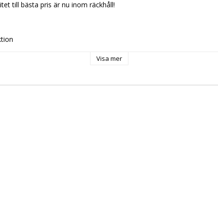
itet till bästa pris är nu inom räckhåll!
tion
ick
Visa mer
ftsugn
ska apparater
ill
 L
mluftsugn
kt: Ja
kt: Plugg EU
kt: Ja