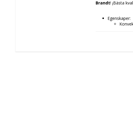
Brandt
! ¡Bästa kval
Egenskaper: 
Konvek
Grill
Non-st
Typ: 
Varmlu
Elektri
Funktioner: Gr
Kapacitet: 21
Ugnstyp: Var
Plug-in produ
Typ av konta
Ömtålig produ