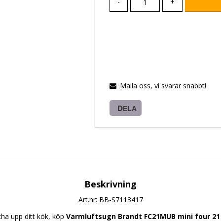
-
+
Maila oss, vi svarar snabbt!
DELA
Beskrivning
Art.nr: BB-S7113417
ha upp ditt kök, köp 
Varmluftsugn Brandt FC21MUB mini four 21