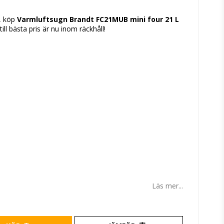
tan
k, köp
Varmluftsugn Brandt FC21MUB mini four 21 L
 till bästa pris är nu inom räckhåll!
Läs mer...