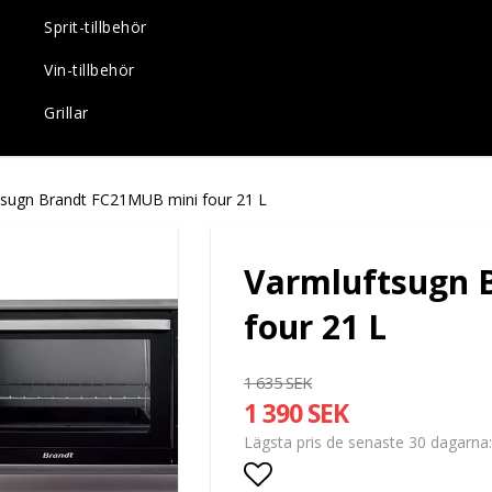
Sprit-tillbehör
Vin-tillbehör
Grillar
tsugn Brandt FC21MUB mini four 21 L
Varmluftsugn 
four 21 L
1 635 SEK
1 390 SEK
Lägsta pris de senaste 30 dagarna