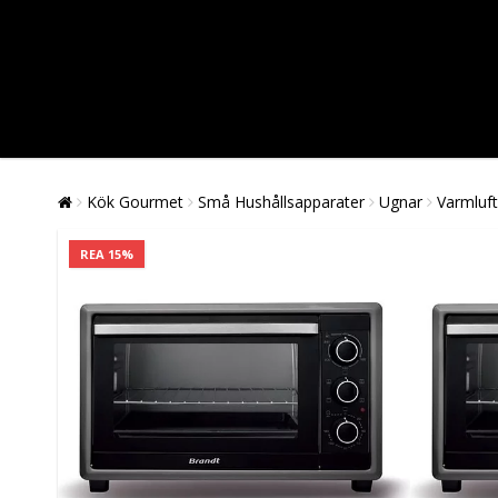
Kök Gourmet
Små Hushållsapparater
Ugnar
Varmluf
REA 15%