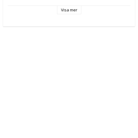
Färg: Vit
Typ: Djup tallrik
Visa mer