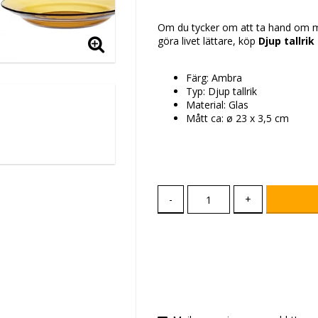
Lägg till i favoritlis
Om du tycker om att ta hand om min
göra livet lättare, köp
Djup tallri
Färg: Ambra
Typ: Djup tallrik
Material: Glas
Mått ca: ø 23 x 3,5 cm
-
+