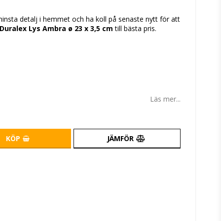
tan
sta detalj i hemmet och ha koll på senaste nytt för att
k Duralex Lys Ambra ø 23 x 3,5 cm
till bästa pris.
Läs mer...
KÖP
JÄMFÖR