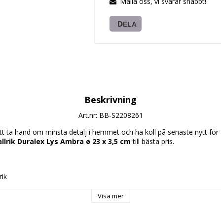
Maila oss, vi svarar snabbt!
DELA
Beskrivning
Art.nr: BB-S2208261
 ta hand om minsta detalj i hemmet och ha koll på senaste nytt för at
allrik Duralex Lys Ambra ø 23 x 3,5 cm
 till bästa pris.
rik
s
 x 3,5 cm
Visa mer