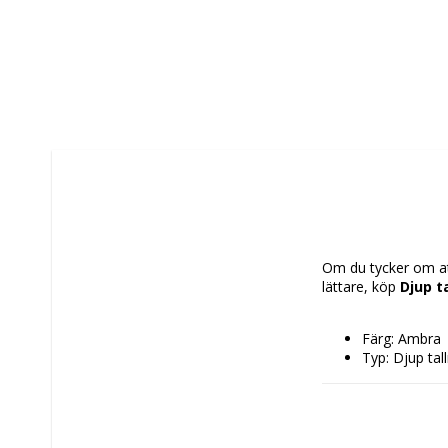
Om du tycker om att
lättare, köp 
Djup t
Färg: Ambra
Typ: Djup tall
Material: Gla
Mått ca: ø 23