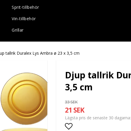
Sprit-tillbehör
Vin-tillbehör
Grillar
up tallrik Duralex Lys Ambra ø 23 x 3,5 cm
Djup tallrik Du
3,5 cm
33 SEK
21 SEK
Lägsta pris de senaste 30 dagarna