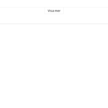
olour
Visa mer
lamin
 3 x 46,2 cm