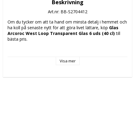
Beskrivning
Art.nr: BB-S2704412
Om du tycker om att ta hand om minsta detalj i hemmet och 
ha koll på senaste nytt för att göra livet lättare, köp 
Glas 
Arcoroc West Loop Transparent Glas 6 uds (40 cl)
 till 
bästa pris.
Typ: Glas
Kapacitet: 400 ml
Visa mer
Färg: Transparent
Material: Glas
Egenskaper: 
Tål maskindisk
Ljus
Med relief
Lämpad för kylskåp
återvinningsbart
Antal delar: 6 Delar