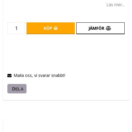
Läs mer...
KÖP
JÄMFÖR
Maila oss, vi svarar snabbt!
DELA