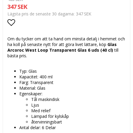
347 SEK
347 SEK
Lägsta pris de senaste 30 dagarna
Lägg till i favoritlistan
Om du tycker om att ta hand om minsta detalj i hemmet och
ha koll på senaste nytt för att göra livet lättare, köp
Glas
Arcoroc West Loop Transparent Glas 6 uds (40 cl)
till
bästa pris.
Typ: Glas
Kapacitet: 400 ml
Färg: Transparent
Material: Glas
Egenskaper:
Tål maskindisk
Ljus
Med relief
Lämpad för kylskåp
återvinningsbart
Antal delar: 6 Delar