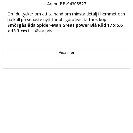
Art.nr: BB-S4305527
Om du tycker om att ta hand om minsta detalj i hemmet och 
ha koll på senaste nytt för att göra livet lättare, köp 
Smörgåslåda Spider-Man Great power Blå Röd 17 x 5.6 
x 13.3 cm
 till bästa pris.
Typ: Lunchlåda
Färg: 
Visa mer
Blå
Röd
Egenskaper: Tryckstängning
Kön: Barn
Mått ca: 17 x 5.6 x 13.3 cm