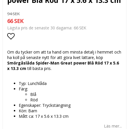
94 SEK
66 SEK
66 SEK
Lägsta pris de senaste 30 dagarna
Lägg till i favoritlistan
Om du tycker om att ta hand om minsta detalj i hemmet och
ha koll på senaste nytt för att göra livet lättare, köp
Smörgåslåda Spider-Man Great power Blå Röd 17 x 5.6
x 13.3 cm
till bästa pris.
Typ: Lunchlåda
Färg:
Blå
Röd
Egenskaper: Tryckstängning
Kön: Barn
Mått ca: 17 x 5.6 x 13.3 cm
Läs mer...