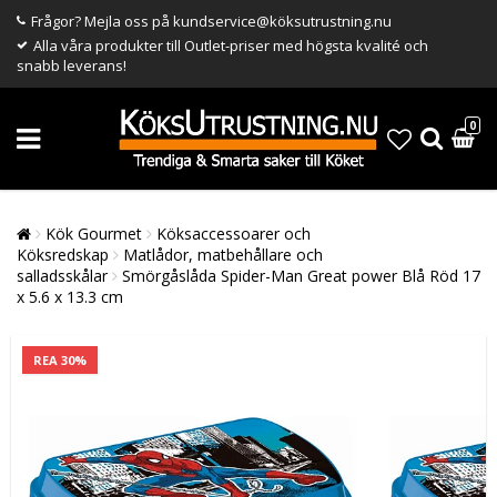
Frågor? Mejla oss på kundservice@köksutrustning.nu
Alla våra produkter till Outlet-priser med högsta kvalité och
snabb leverans!
0
Kök Gourmet
Köksaccessoarer och
Köksredskap
Matlådor, matbehållare och
salladsskålar
Smörgåslåda Spider-Man Great power Blå Röd 17
x 5.6 x 13.3 cm
REA 30%