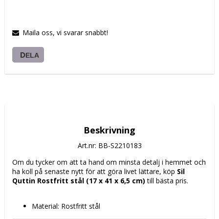
Maila oss, vi svarar snabbt!
DELA
Beskrivning
Art.nr: BB-S2210183
Om du tycker om att ta hand om minsta detalj i hemmet och 
ha koll på senaste nytt för att göra livet lättare, köp 
Sil 
Quttin Rostfritt stål (17 x 41 x 6,5 cm)
 till bästa pris.
Material: Rostfritt stål
Mått ca: 17 x 42 x 8 cm