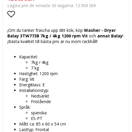
12 303 SEK
Lägsta pris de senaste 30 dagarna
Lägg till i favoritlistan
¡Om du tänker fräscha upp ditt kök, köp
Washer - Dryer
Balay 3TW773B 7kg / 4kg 1200 rpm Vit
och
annat Balay
!
¡Bästa kvalitet till bästa pris är nu inom räckhåll!
Kapacitet:
7kg / 4kg
7 kg
Hastighet: 1200 rpm
Färg: Vit
Energiklass: E
Installationstyp:
Nedsänkt
Fristående
Språk:
spanska
ES-PT
Mått ca: 85 x 60 x 54 cm
Lasttyp: Frontal