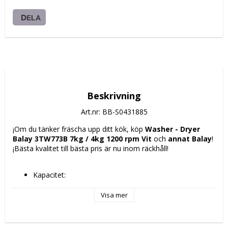
DELA
Beskrivning
Art.nr: BB-S0431885
¡Om du tänker fräscha upp ditt kök, köp 
Washer - Dryer 
Balay 3TW773B 7kg / 4kg 1200 rpm Vit
 och 
annat Balay
! 
¡Bästa kvalitet till bästa pris är nu inom räckhåll!
Kapacitet: 
7kg / 4kg
7 kg
Visa mer
Hastighet: 1200 rpm
Färg: Vit
Energiklass: E