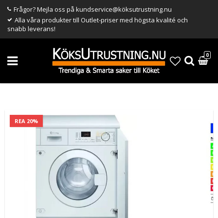
Frågor? Mejla oss på kundservice@köksutrustning.nu
Alla våra produkter till Outlet-priser med högsta kvalité och
snabb leverans!
0
REA 20%