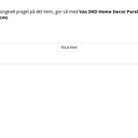
originell prägel på ditt hem, gör så med 
Vas DKD Home Decor Porsli
 cm)
.
Visa mer
olour
te
m
x 15 x 38 cm