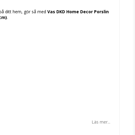
tan
l på ditt hem, gör så med
Vas DKD Home Decor Porslin
 cm)
.
Läs mer...