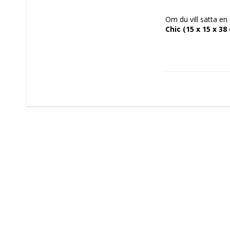
Om du vill sätta en 
Chic (15 x 15 x 38
Typ: Vas
Färg: 
Svart
Multic
Material: 
Porslin
Plast
bredd: 15 cm
Hög: 38 cm
Design: Ansik
Längd: 15 c
Mått ca: 15 
Vikt: 2,1 Kg