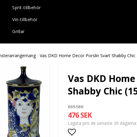
Sprit-tillbehör
Vin-tillbehör
Grillar
msterarrangemang
Vas DKD Home Decor Porslin Svart Shabby Chic (
Vas DKD Home D
Shabby Chic (15
635 SEK
476 SEK
Lägsta pris de senaste 30 dagarna