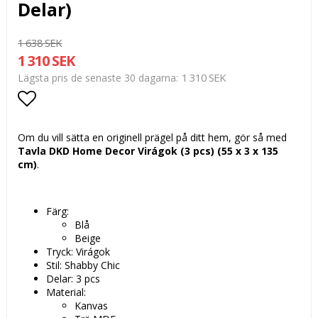
Delar)
1 638 SEK
1 310 SEK
1 310 SEK
Lägsta pris de senaste 30 dagarna
Lägg till i favoritlistan
Om du vill sätta en originell prägel på ditt hem, gör så med
Tavla DKD Home Decor Virágok (3 pcs) (55 x 3 x 135
cm)
.
Färg:
Blå
Beige
Tryck: Virágok
Stil: Shabby Chic
Delar: 3 pcs
Material:
Kanvas