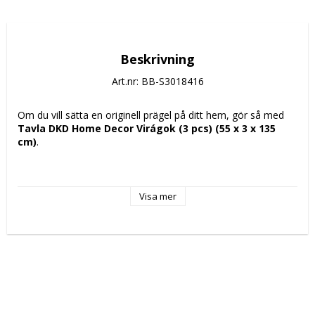
Beskrivning
Art.nr: BB-S3018416
Om du vill sätta en originell prägel på ditt hem, gör så med 
Tavla DKD Home Decor Virágok (3 pcs) (55 x 3 x 135 
cm)
.
Färg: 
Visa mer
Blå
Beige
Tryck: Virágok
Stil: Shabby Chic
Delar: 3 pcs
Material: 
Kanvas
Trä MDF
Mått ca: 55 x 3 x 135 cm