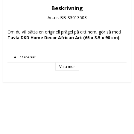
Beskrivning
Art.nr: BB-S3013503
Om du vill sätta en originell prägel på ditt hem, gör så med 
Tavla DKD Home Decor African Art (65 x 3.5 x 90 cm)
.
Material: 
Lackad
Visa mer
Kanvas
Stil: Kolonial
Delar: 2 pcs
Justerbar: Inte
Modell: Afrikanska
Mått ca: 65 x 3.5 x 90 cm
Viktig information: Sorterade mönster skickas slumpvis 
enligt lagerstatus