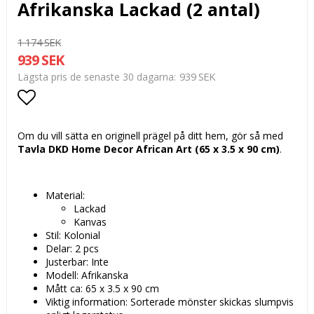
Afrikanska Lackad (2 antal)
1 174 SEK
939 SEK
939 SEK
Lägsta pris de senaste 30 dagarna
Lägg till i favoritlistan
Om du vill sätta en originell prägel på ditt hem, gör så med
Tavla DKD Home Decor African Art (65 x 3.5 x 90 cm)
.
Material:
Lackad
Kanvas
Stil: Kolonial
Delar: 2 pcs
Justerbar: Inte
Modell: Afrikanska
Mått ca: 65 x 3.5 x 90 cm
Viktig information: Sorterade mönster skickas slumpvis