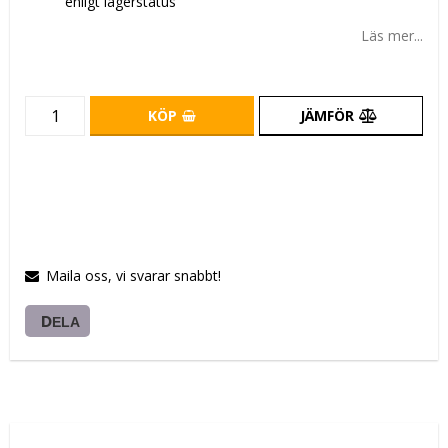
enligt lagerstatus
Läs mer...
KÖP
JÄMFÖR
Maila oss, vi svarar snabbt!
DELA