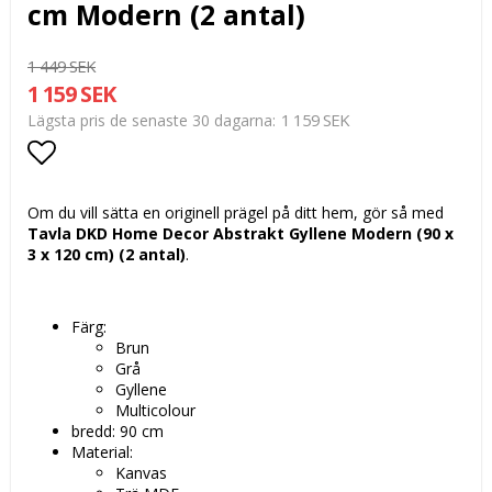
cm Modern (2 antal)
1 449 SEK
1 159 SEK
1 159 SEK
Lägsta pris de senaste 30 dagarna
Lägg till i favoritlistan
Om du vill sätta en originell prägel på ditt hem, gör så med
Tavla DKD Home Decor Abstrakt Gyllene Modern (90 x
3 x 120 cm) (2 antal)
.
Färg:
Brun
Grå
Gyllene
Multicolour
bredd: 90 cm
Material:
Kanvas