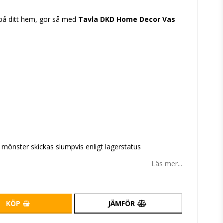
tan
l på ditt hem, gör så med
Tavla DKD Home Decor Vas
e mönster skickas slumpvis enligt lagerstatus
Läs mer...
KÖP
JÄMFÖR