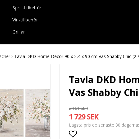
Sprit-tillbehör
Vin-tillbehör
Grillar
ischer
Tavla DKD Home Decor 90 x 2,4 x 90 cm Vas Shabby Chic (2 a
Tavla DKD Home
Vas Shabby Chic
2 161 SEK
1 729 SEK
Lägsta pris de senaste 30 dagarna