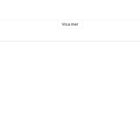
Visa mer
s
 Handmålad
hic
 2.4 x 90 cm
ation: Sorterade mönster skickas slumpvis enligt lagerstatus