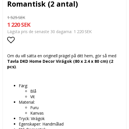
Romantisk (2 antal)
1 525 SEK
1 220 SEK
1 220 SEK
Lägsta pris de senaste 30 dagarna
Lägg till i favoritlistan
Om du vill sätta en originell prägel på ditt hem, gör så med
Tavla DKD Home Decor Virágok (80 x 2.4 x 80 cm) (2
pcs)
.
Färg:
Blå
Vit
Material:
Furu
Kanvas
Tryck: Virágok
Egenskaper: Handmålad