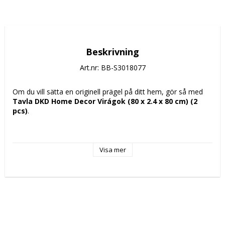
Beskrivning
Art.nr: BB-S3018077
Om du vill sätta en originell prägel på ditt hem, gör så med 
Tavla DKD Home Decor Virágok (80 x 2.4 x 80 cm) (2 
pcs)
.
Färg: 
Visa mer
Blå
Vit
Material: 
Furu
Kanvas
Tryck: Virágok
Egenskaper: Handmålad
Stil: Romantisk