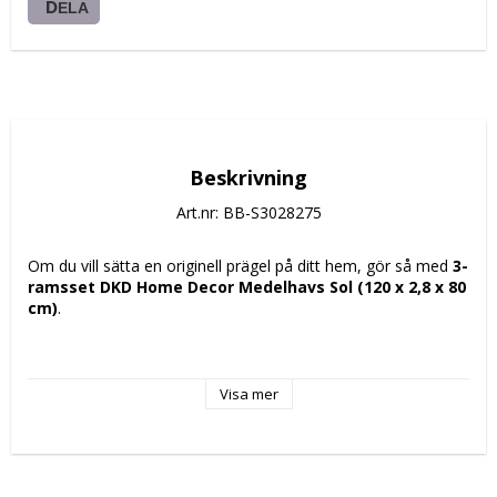
DELA
Beskrivning
Art.nr: BB-S3028275
Om du vill sätta en originell prägel på ditt hem, gör så med 
3-
ramsset DKD Home Decor Medelhavs Sol (120 x 2,8 x 80 
cm)
.
Visa mer
Typ: Ramad
Färg: Multicolour
bredd: 120 cm
Monteringsbar: Inte
Material: 