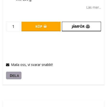
Läs mer...
KÖP
JÄMFÖR
Maila oss, vi svarar snabbt!
DELA