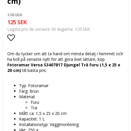
cm)
178 SEK
125 SEK
125 SEK
Lägsta pris de senaste 30 dagarna
Lägg till i favoritlistan
Om du tycker om att ta hand om minsta detalj i hemmet och
ha koll på senaste nytt för att göra livet lättare, köp
Fotoramar Versa S3407817 Djungel Trä Furu (1,5 x 25 x
20 cm)
till bästa pris.
Typ: Fotoramar
Färg: Brun
Material:
Furu
Trä
Mått ca: 1,5 x 25 x 20 cm
Kapacitet: 1 L
Installationstyp: Väggmontering
Vikt: 250 g