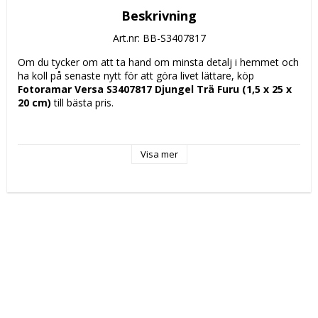
Beskrivning
Art.nr: BB-S3407817
Om du tycker om att ta hand om minsta detalj i hemmet och 
ha koll på senaste nytt för att göra livet lättare, köp 
Fotoramar Versa S3407817 Djungel Trä Furu (1,5 x 25 x 
20 cm)
 till bästa pris.
Typ: Fotoramar
Färg: Brun
Visa mer
Material: 
Furu
Trä
Mått ca: 1,5 x 25 x 20 cm
Kapacitet: 1 L
Installationstyp: Väggmontering
Vikt: 250 g