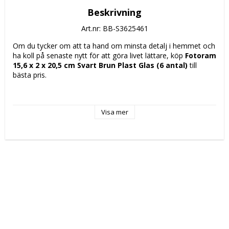
Beskrivning
Art.nr: BB-S3625461
Om du tycker om att ta hand om minsta detalj i hemmet och 
ha koll på senaste nytt för att göra livet lättare, köp 
Fotoram 
15,6 x 2 x 20,5 cm Svart Brun Plast Glas (6 antal)
 till 
bästa pris.
Typ: Fotoram
Bildstorlek: 13 x 18 cm
Visa mer
Färg: 
Brun
Svart
Material: 
Glas
Plast
Antal: 6 antal
Innehåller: Upphängningskrok
Mått ca: 15,6 x 2 x 20,5 cm