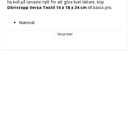
ha koll på senaste nytt för att göra livet lättare, köp 
Dörrstopp Versa Textil 14 x 18 x 34 cm
 till bästa pris.
Material: 
Textil
Sand
Visa mer
Mått ca: 14 x 18 x 34 cm
Batterier medföljer: Inte
Vikt: 1,63 kg